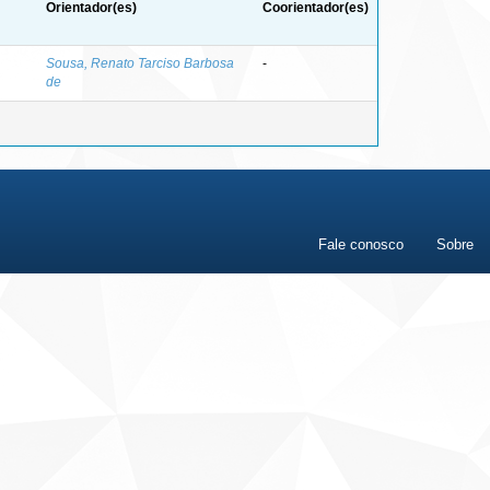
Orientador(es)
Coorientador(es)
Sousa, Renato Tarciso Barbosa
-
de
Fale conosco
Sobre