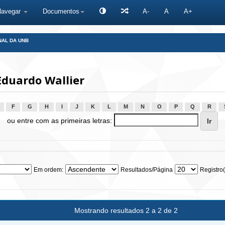
Navegar
Documentos
A-
A
A+
NAL DA UNB
Eduardo Wallier
F
G
H
I
J
K
L
M
N
O
P
Q
R
ou entre com as primeiras letras:
Em ordem:
Resultados/Página
Registro(
Mostrando resultados 2 a 2 de 2