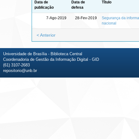
Data de
Data de
Título
publicação
defesa
7-Ago-2019
28-Fev-2019
Segurança da informaç
nacional
< Anterior
Universidade de Brasília - Biblioteca Central
Coordenadoria de Gestão da Informação Digital - GID
(61) 3107-2683
repositorio@unb.br