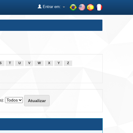
Entrar em:
S
T
U
V
W
X
Y
Z
s):