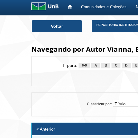
Comunidades e Coleções
Skip
REPOSITÓRIO INSTITUCIO
Voltar
navigation
Navegando por Autor Vianna, 
Ir para:
0-9
A
B
C
D
E
Classificar por:
< Anterior