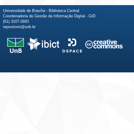
Universidade de Brasília - Biblioteca Central
Coordenadoria de Gestão da Informação Digital - GID
(61) 3107-2683
repositorio@unb.br
Fale conosco
Sobre