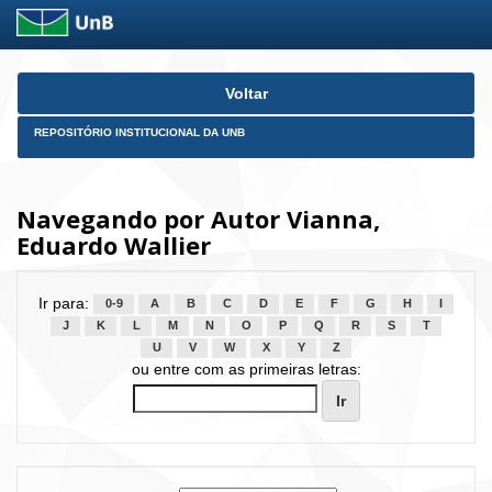
Skip
Voltar
navigation
REPOSITÓRIO INSTITUCIONAL DA UNB
Navegando por Autor Vianna,
Eduardo Wallier
Ir para:
0-9
A
B
C
D
E
F
G
H
I
J
K
L
M
N
O
P
Q
R
S
T
U
V
W
X
Y
Z
ou entre com as primeiras letras: