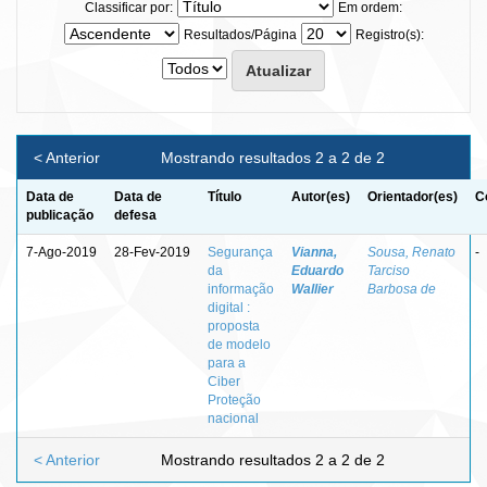
Classificar por:
Em ordem:
Resultados/Página
Registro(s):
< Anterior
Mostrando resultados 2 a 2 de 2
Data de
Data de
Título
Autor(es)
Orientador(es)
C
publicação
defesa
7-Ago-2019
28-Fev-2019
Segurança
Vianna,
Sousa, Renato
-
da
Eduardo
Tarciso
informação
Wallier
Barbosa de
digital :
proposta
de modelo
para a
Ciber
Proteção
nacional
< Anterior
Mostrando resultados 2 a 2 de 2