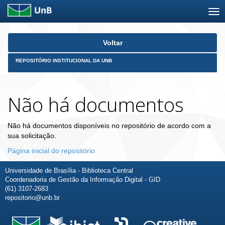
Skip
Voltar
navigation
REPOSITÓRIO INSTITUCIONAL DA UNB
Não há documentos
Não há documentos disponíveis no repositório de acordo com a
sua solicitação.
Página inicial do repositório
Universidade de Brasília - Biblioteca Central
Coordenadoria de Gestão da Informação Digital - GID
(61) 3107-2683
repositorio@unb.br