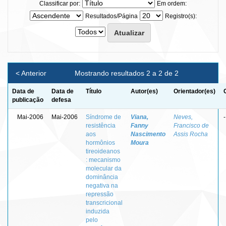
Classificar por:
Em ordem:
Resultados/Página
Registro(s):
< Anterior
Mostrando resultados 2 a 2 de 2
Data de
Data de
Título
Autor(es)
Orientador(es)
publicação
defesa
Mai-2006
Mai-2006
Síndrome de
Viana,
Neves,
-
resistência
Fanny
Francisco de
aos
Nascimento
Assis Rocha
hormônios
Moura
tireoideanos
: mecanismo
molecular da
dominância
negativa na
repressão
transcricional
induzida
pelo