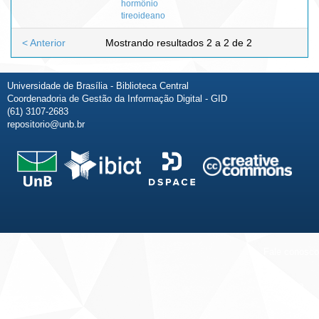
hormônio
tireoideano
< Anterior
Mostrando resultados 2 a 2 de 2
Universidade de Brasília - Biblioteca Central
Coordenadoria de Gestão da Informação Digital - GID
(61) 3107-2683
repositorio@unb.br
Fale conosco
Sobre