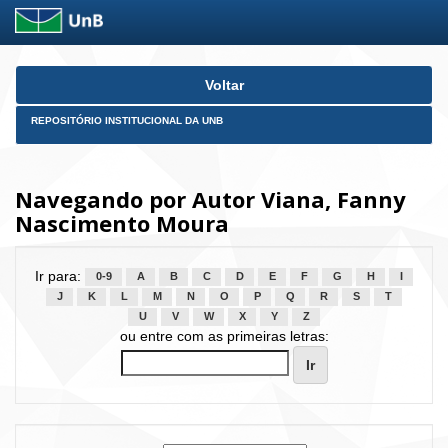
Skip
Voltar
navigation
REPOSITÓRIO INSTITUCIONAL DA UNB
Navegando por Autor Viana, Fanny
Nascimento Moura
Ir para:
0-9
A
B
C
D
E
F
G
H
I
J
K
L
M
N
O
P
Q
R
S
T
U
V
W
X
Y
Z
ou entre com as primeiras letras: