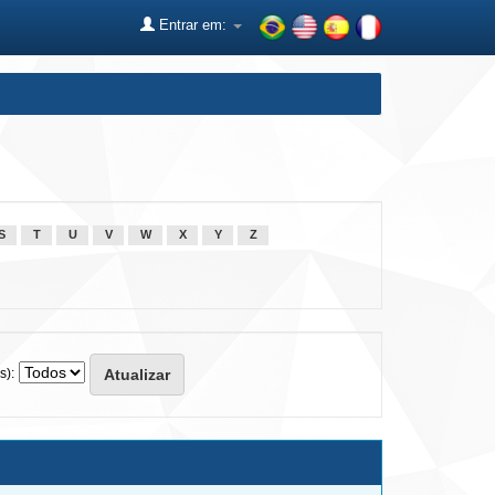
Entrar em:
S
T
U
V
W
X
Y
Z
s):