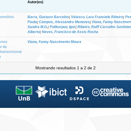
Autor(es)
hormônio
Barra, Gustavo Barcelos
;
Velasco, Lara Franciele Ribeiro
;
Pes
Paula
;
Campos, Alessandra Menezes
;
Viana, Fanny Nascimen
Sandra M.G.
;
Polikarpov, Igor
;
Ribeiro, Ralff Carvalho Justinia
Alberto
;
Neves, Francisco de Assis Rocha
ônios
Viana, Fanny Nascimento Moura
r da
transcricional
o
Mostrando resultados 1 a 2 de 2