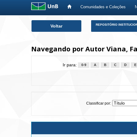
Comunidades e Coleções
Skip
REPOSITÓRIO INSTITUCIO
Voltar
navigation
Navegando por Autor Viana, 
Ir para:
0-9
A
B
C
D
E
Classificar por: