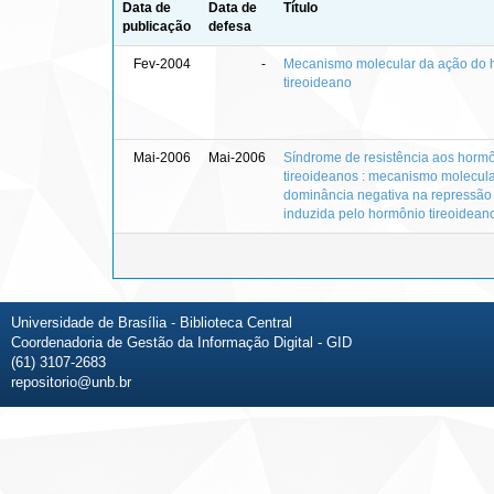
Data de
Data de
Título
publicação
defesa
Fev-2004
-
Mecanismo molecular da ação do 
tireoideano
Mai-2006
Mai-2006
Síndrome de resistência aos horm
tireoideanos : mecanismo molecula
dominância negativa na repressão 
induzida pelo hormônio tireoidean
Universidade de Brasília - Biblioteca Central
Coordenadoria de Gestão da Informação Digital - GID
(61) 3107-2683
repositorio@unb.br