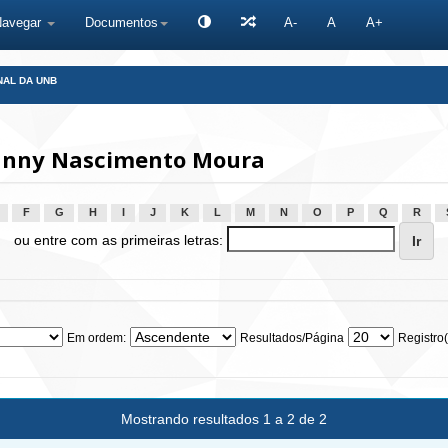
Navegar
Documentos
A-
A
A+
NAL DA UNB
Fanny Nascimento Moura
F
G
H
I
J
K
L
M
N
O
P
Q
R
ou entre com as primeiras letras:
Em ordem:
Resultados/Página
Registro(
Mostrando resultados 1 a 2 de 2