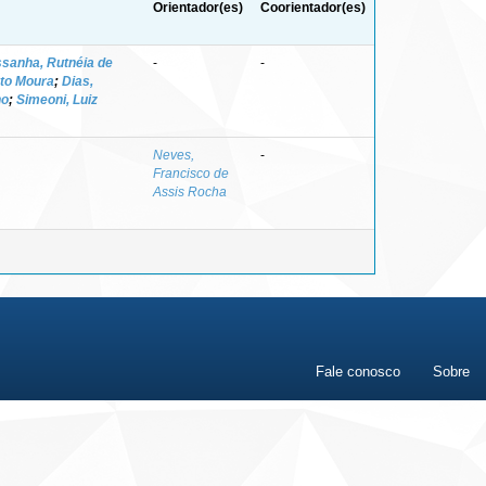
Orientador(es)
Coorientador(es)
sanha, Rutnéia de
-
-
to Moura
;
Dias,
no
;
Simeoni, Luiz
Neves,
-
Francisco de
Assis Rocha
Fale conosco
Sobre