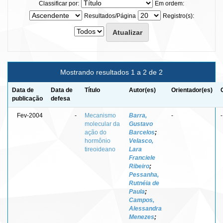
Classificar por:
Em ordem:
Resultados/Página
Registro(s):
Mostrando resultados 1 a 2 de 2
Data de
Data de
Título
Autor(es)
Orientador(es)
publicação
defesa
Fev-2004
-
Mecanismo
Barra,
-
-
molecular da
Gustavo
ação do
Barcelos
;
hormônio
Velasco,
tireoideano
Lara
Franciele
Ribeiro
;
Pessanha,
Rutnéia de
Paula
;
Campos,
Alessandra
Menezes
;