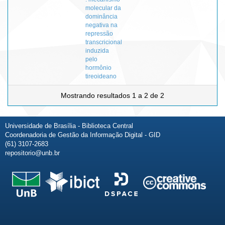
molecular da
dominância
negativa na
repressão
transcricional
induzida
pelo
hormônio
tireoideano
Mostrando resultados 1 a 2 de 2
Universidade de Brasília - Biblioteca Central
Coordenadoria de Gestão da Informação Digital - GID
(61) 3107-2683
repositorio@unb.br