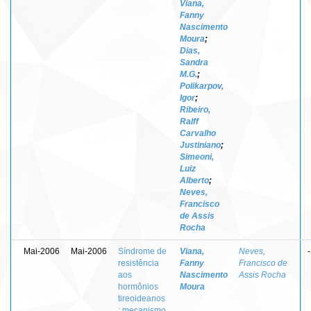
Viana,
Fanny
Nascimento
Moura
;
Dias,
Sandra
M.G.
;
Polikarpov,
Igor
;
Ribeiro,
Ralff
Carvalho
Justiniano
;
Simeoni,
Luiz
Alberto
;
Neves,
Francisco
de Assis
Rocha
Mai-2006
Mai-2006
Síndrome de
Viana,
Neves,
-
resistência
Fanny
Francisco de
aos
Nascimento
Assis Rocha
hormônios
Moura
tireoideanos
: mecanismo