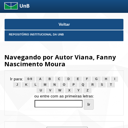
Skip
Voltar
navigation
REPOSITÓRIO INSTITUCIONAL DA UNB
Navegando por Autor Viana, Fanny
Nascimento Moura
Ir para:
0-9
A
B
C
D
E
F
G
H
I
J
K
L
M
N
O
P
Q
R
S
T
U
V
W
X
Y
Z
ou entre com as primeiras letras: