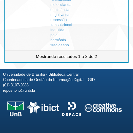
molecular da
dominância
negativa na
repressão
transcricional
induzida
pelo
hormônio
tireoideano
Mostrando resultados 1 a 2 de 2
Universidade de Brasília - Biblioteca Central
Coordenadoria de Gestão da Informação Digital - GID
(61) 3107-2683
repositorio@unb.br