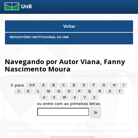
Skip
Voltar
navigation
REPOSITÓRIO INSTITUCIONAL DA UNB
Navegando por Autor Viana, Fanny
Nascimento Moura
Ir para:
0-9
A
B
C
D
E
F
G
H
I
J
K
L
M
N
O
P
Q
R
S
T
U
V
W
X
Y
Z
ou entre com as primeiras letras: