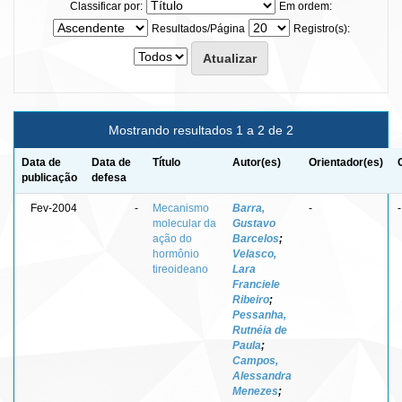
Classificar por:
Em ordem:
Resultados/Página
Registro(s):
Mostrando resultados 1 a 2 de 2
Data de
Data de
Título
Autor(es)
Orientador(es)
publicação
defesa
Fev-2004
-
Mecanismo
Barra,
-
-
molecular da
Gustavo
ação do
Barcelos
;
hormônio
Velasco,
tireoideano
Lara
Franciele
Ribeiro
;
Pessanha,
Rutnéia de
Paula
;
Campos,
Alessandra
Menezes
;