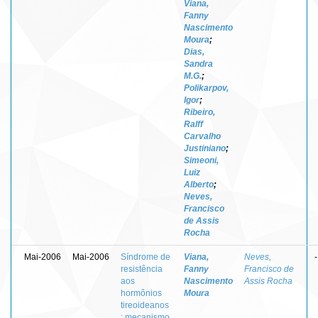
Viana,
Fanny
Nascimento
Moura
;
Dias,
Sandra
M.G.
;
Polikarpov,
Igor
;
Ribeiro,
Ralff
Carvalho
Justiniano
;
Simeoni,
Luiz
Alberto
;
Neves,
Francisco
de Assis
Rocha
Mai-2006
Mai-2006
Síndrome de
Viana,
Neves,
-
resistência
Fanny
Francisco de
aos
Nascimento
Assis Rocha
hormônios
Moura
tireoideanos
: mecanismo