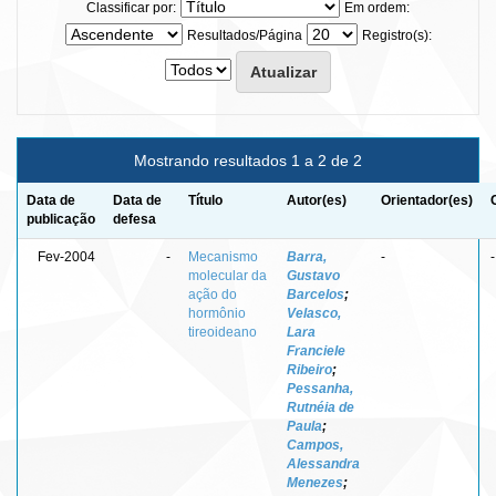
Classificar por:
Em ordem:
Resultados/Página
Registro(s):
Mostrando resultados 1 a 2 de 2
Data de
Data de
Título
Autor(es)
Orientador(es)
publicação
defesa
Fev-2004
-
Mecanismo
Barra,
-
-
molecular da
Gustavo
ação do
Barcelos
;
hormônio
Velasco,
tireoideano
Lara
Franciele
Ribeiro
;
Pessanha,
Rutnéia de
Paula
;
Campos,
Alessandra
Menezes
;