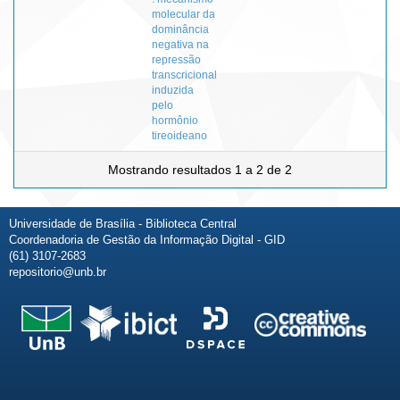
molecular da
dominância
negativa na
repressão
transcricional
induzida
pelo
hormônio
tireoideano
Mostrando resultados 1 a 2 de 2
Universidade de Brasília - Biblioteca Central
Coordenadoria de Gestão da Informação Digital - GID
(61) 3107-2683
repositorio@unb.br