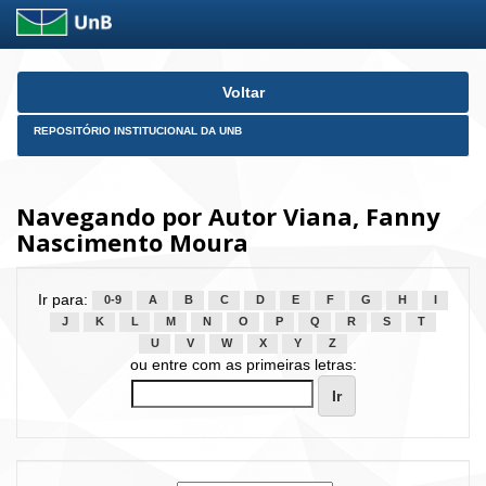
Skip
Voltar
navigation
REPOSITÓRIO INSTITUCIONAL DA UNB
Navegando por Autor Viana, Fanny
Nascimento Moura
Ir para:
0-9
A
B
C
D
E
F
G
H
I
J
K
L
M
N
O
P
Q
R
S
T
U
V
W
X
Y
Z
ou entre com as primeiras letras: