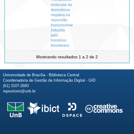
molecular da
dominância
negativa na
repressão
transcricional
induzida
pelo
hormônio
tireoideano
Mostrando resultados 1 a 2 de 2
Universidade de Brasília - Biblioteca Central
Coordenadoria de Gestão da Informação Digital - GID
(61) 3107-2683
repositorio@unb.br