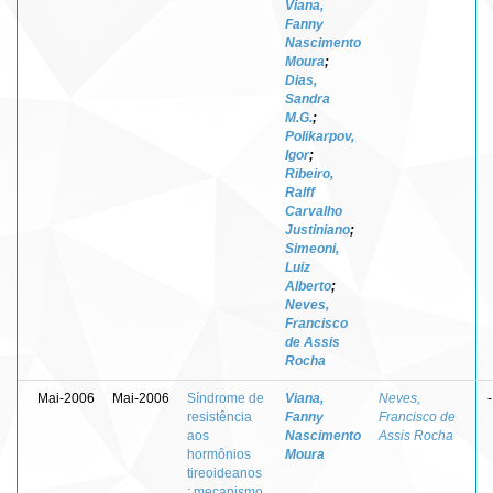
Viana,
Fanny
Nascimento
Moura
;
Dias,
Sandra
M.G.
;
Polikarpov,
Igor
;
Ribeiro,
Ralff
Carvalho
Justiniano
;
Simeoni,
Luiz
Alberto
;
Neves,
Francisco
de Assis
Rocha
Mai-2006
Mai-2006
Síndrome de
Viana,
Neves,
-
resistência
Fanny
Francisco de
aos
Nascimento
Assis Rocha
hormônios
Moura
tireoideanos
: mecanismo