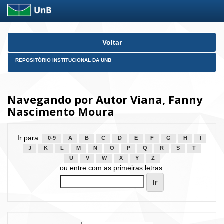
Skip
Voltar
navigation
REPOSITÓRIO INSTITUCIONAL DA UNB
Navegando por Autor Viana, Fanny
Nascimento Moura
Ir para:
0-9
A
B
C
D
E
F
G
H
I
J
K
L
M
N
O
P
Q
R
S
T
U
V
W
X
Y
Z
ou entre com as primeiras letras: