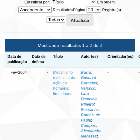
Classificar por:
Em ordem:
Resultados/Página
Registro(s):
Mostrando resultados 1 a 2 de 2
Data de
Data de
Título
Autor(es)
Orientador(es)
publicação
defesa
Fev-2004
-
Mecanismo
Barra,
-
-
molecular da
Gustavo
ação do
Barcelos
;
hormônio
Velasco,
tireoideano
Lara
Franciele
Ribeiro
;
Pessanha,
Rutnéia de
Paula
;
Campos,
Alessandra
Menezes
;