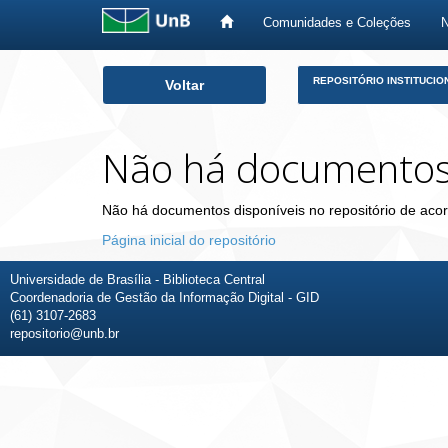
Comunidades e Coleções
Skip
REPOSITÓRIO INSTITUCIO
Voltar
navigation
Não há documento
Não há documentos disponíveis no repositório de acor
Página inicial do repositório
Universidade de Brasília - Biblioteca Central
Coordenadoria de Gestão da Informação Digital - GID
(61) 3107-2683
repositorio@unb.br