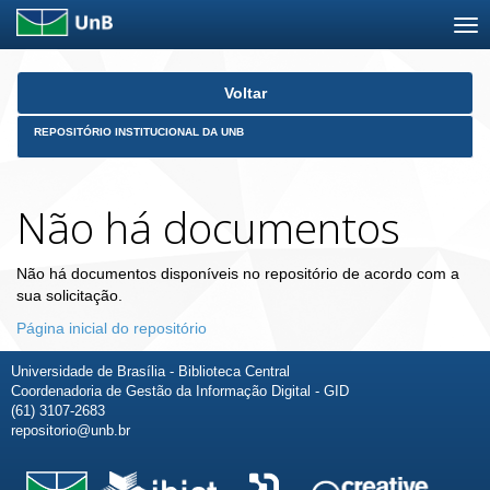
Skip
Voltar
navigation
REPOSITÓRIO INSTITUCIONAL DA UNB
Não há documentos
Não há documentos disponíveis no repositório de acordo com a
sua solicitação.
Página inicial do repositório
Universidade de Brasília - Biblioteca Central
Coordenadoria de Gestão da Informação Digital - GID
(61) 3107-2683
repositorio@unb.br