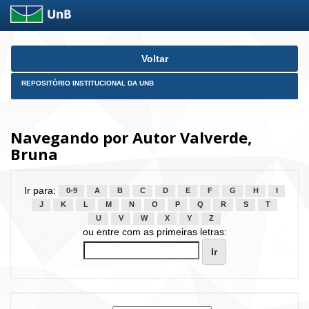
Skip
Voltar
navigation
REPOSITÓRIO INSTITUCIONAL DA UNB
Navegando por Autor Valverde,
Bruna
Ir para:
0-9
A
B
C
D
E
F
G
H
I
J
K
L
M
N
O
P
Q
R
S
T
U
V
W
X
Y
Z
ou entre com as primeiras letras: