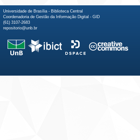
Universidade de Brasília - Biblioteca Central
Coordenadoria de Gestão da Informação Digital - GID
(61) 3107-2683
repositorio@unb.br
Fale conosco
Sobre