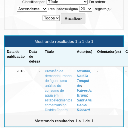
Classificar por:
Em ordem:
Resultados/Página
Registro(s):
Mostrando resultados 1 a 1 de 1
Data de
Data
Título
Autor(es)
Orientador(es)
C
publicação
de
defesa
2018
-
Previsão de
Miranda,
-
-
demanda urbana
Natália
de água : uma
Totugui
análise do
de
;
consumo de
Valverde,
água em
Bruna
;
estabelecimentos
Sant'Ana,
comerciais no
Daniel
Distrito Federal
Richard
Mostrando resultados 1 a 1 de 1