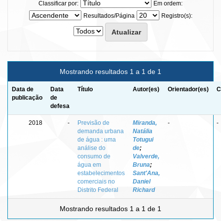
Classificar por:
Em ordem:
Resultados/Página
Registro(s):
Mostrando resultados 1 a 1 de 1
Data de
Data
Título
Autor(es)
Orientador(es)
C
publicação
de
defesa
2018
-
Previsão de
Miranda,
-
-
demanda urbana
Natália
de água : uma
Totugui
análise do
de
;
consumo de
Valverde,
água em
Bruna
;
estabelecimentos
Sant'Ana,
comerciais no
Daniel
Distrito Federal
Richard
Mostrando resultados 1 a 1 de 1