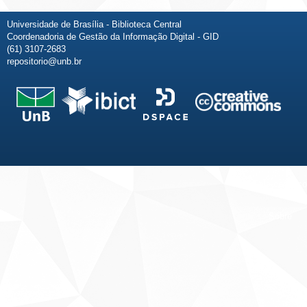
Universidade de Brasília - Biblioteca Central
Coordenadoria de Gestão da Informação Digital - GID
(61) 3107-2683
repositorio@unb.br
Fale conosco
Sobre