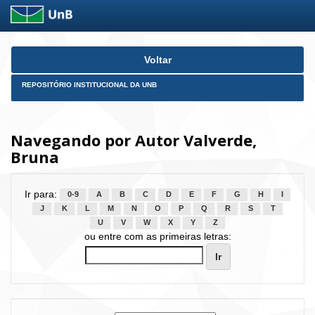
Skip
Voltar
navigation
REPOSITÓRIO INSTITUCIONAL DA UNB
Navegando por Autor Valverde,
Bruna
Ir para:
0-9
A
B
C
D
E
F
G
H
I
J
K
L
M
N
O
P
Q
R
S
T
U
V
W
X
Y
Z
ou entre com as primeiras letras: