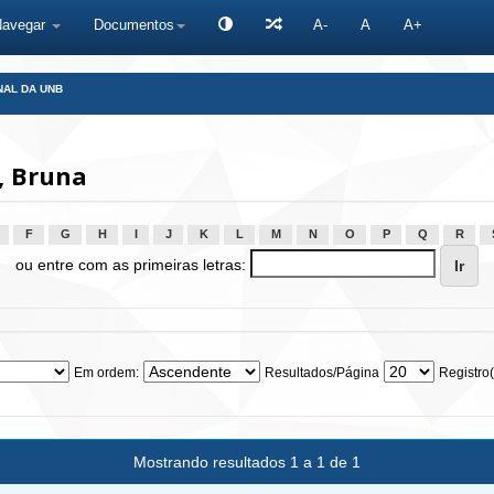
Navegar
Documentos
A-
A
A+
NAL DA UNB
, Bruna
F
G
H
I
J
K
L
M
N
O
P
Q
R
ou entre com as primeiras letras:
Em ordem:
Resultados/Página
Registro(
Mostrando resultados 1 a 1 de 1