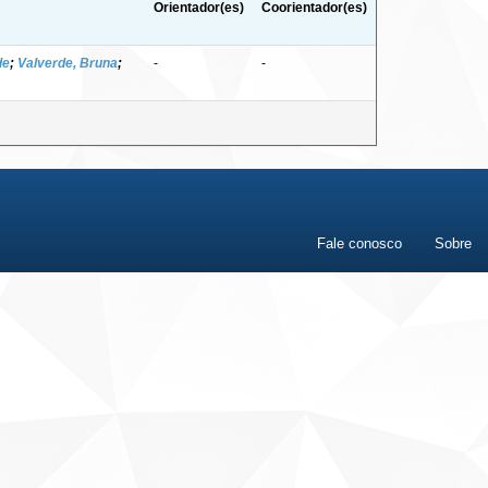
Orientador(es)
Coorientador(es)
de
;
Valverde, Bruna
;
-
-
Fale conosco
Sobre