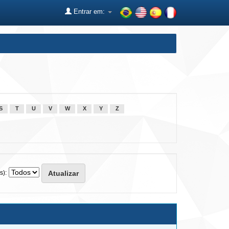
Entrar em:
S
T
U
V
W
X
Y
Z
s):