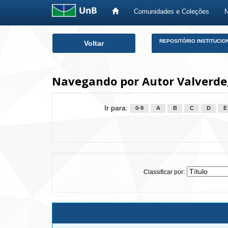
Comunidades e Coleções
Skip
REPOSITÓRIO INSTITUCIO
Voltar
navigation
Navegando por Autor Valverde
Ir para:
0-9
A
B
C
D
E
Classificar por: