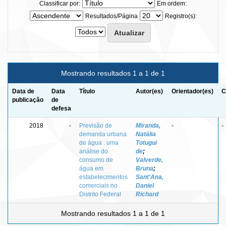
Classificar por:
Em ordem:
Resultados/Página
Registro(s):
Mostrando resultados 1 a 1 de 1
Data de
Data
Título
Autor(es)
Orientador(es)
C
publicação
de
defesa
2018
-
Previsão de
Miranda,
-
-
demanda urbana
Natália
de água : uma
Totugui
análise do
de
;
consumo de
Valverde,
água em
Bruna
;
estabelecimentos
Sant'Ana,
comerciais no
Daniel
Distrito Federal
Richard
Mostrando resultados 1 a 1 de 1