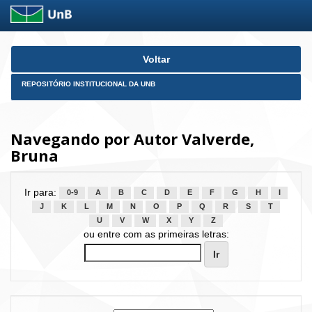
Skip
Voltar
navigation
REPOSITÓRIO INSTITUCIONAL DA UNB
Navegando por Autor Valverde,
Bruna
Ir para:
0-9
A
B
C
D
E
F
G
H
I
J
K
L
M
N
O
P
Q
R
S
T
U
V
W
X
Y
Z
ou entre com as primeiras letras: