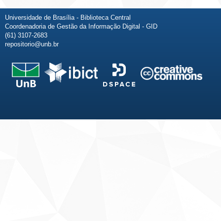
Universidade de Brasília - Biblioteca Central
Coordenadoria de Gestão da Informação Digital - GID
(61) 3107-2683
repositorio@unb.br
Fale conosco
Sobre