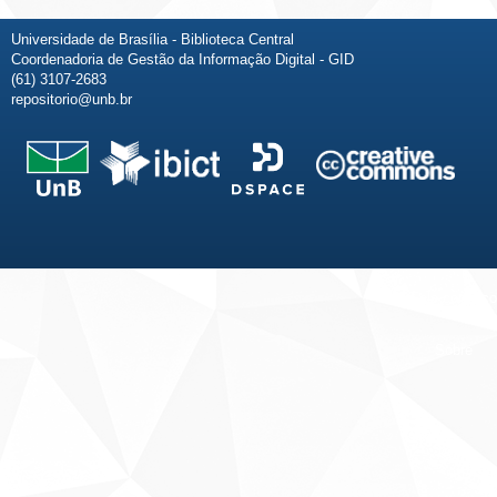
Universidade de Brasília - Biblioteca Central
Coordenadoria de Gestão da Informação Digital - GID
(61) 3107-2683
repositorio@unb.br
Fale conosco
Sobre