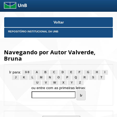
Skip
Voltar
navigation
REPOSITÓRIO INSTITUCIONAL DA UNB
Navegando por Autor Valverde,
Bruna
Ir para:
0-9
A
B
C
D
E
F
G
H
I
J
K
L
M
N
O
P
Q
R
S
T
U
V
W
X
Y
Z
ou entre com as primeiras letras: