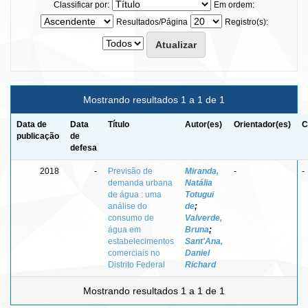
Classificar por:
Em ordem:
Resultados/Página
Registro(s):
Mostrando resultados 1 a 1 de 1
Data de
Data
Título
Autor(es)
Orientador(es)
C
publicação
de
defesa
2018
-
Previsão de
Miranda,
-
-
demanda urbana
Natália
de água : uma
Totugui
análise do
de
;
consumo de
Valverde,
água em
Bruna
;
estabelecimentos
Sant'Ana,
comerciais no
Daniel
Distrito Federal
Richard
Mostrando resultados 1 a 1 de 1