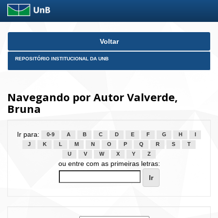
Skip
Voltar
navigation
REPOSITÓRIO INSTITUCIONAL DA UNB
Navegando por Autor Valverde,
Bruna
Ir para:
0-9
A
B
C
D
E
F
G
H
I
J
K
L
M
N
O
P
Q
R
S
T
U
V
W
X
Y
Z
ou entre com as primeiras letras: