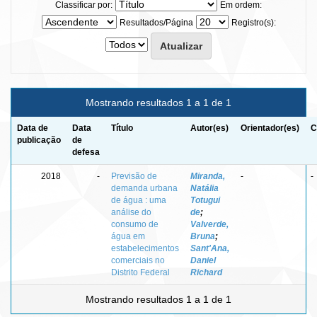
Classificar por:
Em ordem:
Resultados/Página
Registro(s):
Mostrando resultados 1 a 1 de 1
Data de
Data
Título
Autor(es)
Orientador(es)
C
publicação
de
defesa
2018
-
Previsão de
Miranda,
-
-
demanda urbana
Natália
de água : uma
Totugui
análise do
de
;
consumo de
Valverde,
água em
Bruna
;
estabelecimentos
Sant'Ana,
comerciais no
Daniel
Distrito Federal
Richard
Mostrando resultados 1 a 1 de 1