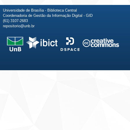
Universidade de Brasília - Biblioteca Central
Coordenadoria de Gestão da Informação Digital - GID
(61) 3107-2683
repositorio@unb.br
Fale conosco
Sobre