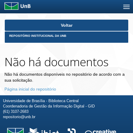
Skip
Voltar
navigation
REPOSITÓRIO INSTITUCIONAL DA UNB
Não há documentos
Não há documentos disponíveis no repositório de acordo com a
sua solicitação.
Página inicial do repositório
Universidade de Brasília - Biblioteca Central
Coordenadoria de Gestão da Informação Digital - GID
(61) 3107-2683
repositorio@unb.br