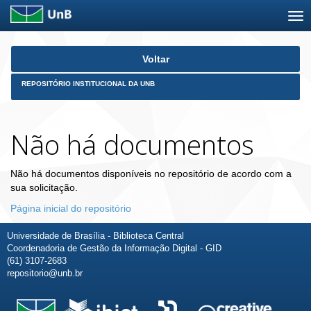
Skip
Voltar
navigation
REPOSITÓRIO INSTITUCIONAL DA UNB
Não há documentos
Não há documentos disponíveis no repositório de acordo com a
sua solicitação.
Página inicial do repositório
Universidade de Brasília - Biblioteca Central
Coordenadoria de Gestão da Informação Digital - GID
(61) 3107-2683
repositorio@unb.br