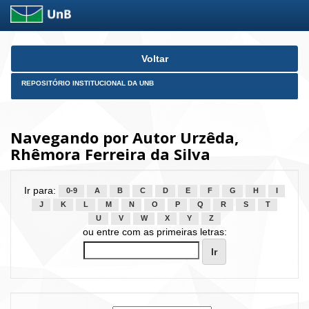
Skip
Voltar
navigation
REPOSITÓRIO INSTITUCIONAL DA UNB
Navegando por Autor Urzêda,
Rhêmora Ferreira da Silva
Ir para:
0-9
A
B
C
D
E
F
G
H
I
J
K
L
M
N
O
P
Q
R
S
T
U
V
W
X
Y
Z
ou entre com as primeiras letras: