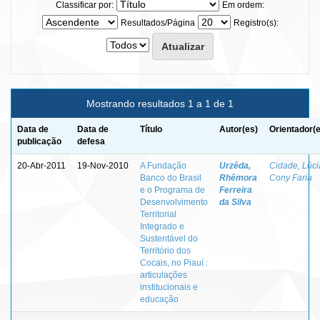
Classificar por:
Em ordem:
Resultados/Página
Registro(s):
Mostrando resultados 1 a 1 de 1
Data de
Data de
Título
Autor(es)
Orientador(
publicação
defesa
20-Abr-2011
19-Nov-2010
A Fundação
Urzêda,
Cidade, Lúci
Banco do Brasil
Rhêmora
Cony Faria
e o Programa de
Ferreira
Desenvolvimento
da Silva
Territorial
Integrado e
Sustentável do
Território dos
Cocais, no Piauí :
articulações
institucionais e
educação