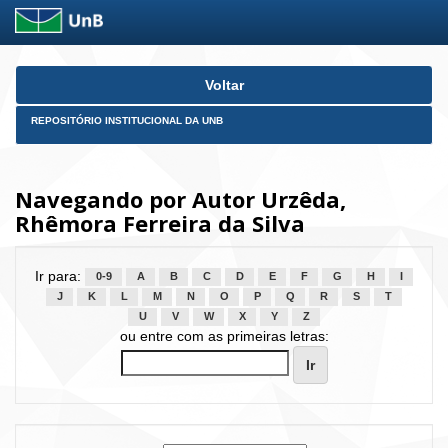
Skip
Voltar
navigation
REPOSITÓRIO INSTITUCIONAL DA UNB
Navegando por Autor Urzêda,
Rhêmora Ferreira da Silva
Ir para:
0-9
A
B
C
D
E
F
G
H
I
J
K
L
M
N
O
P
Q
R
S
T
U
V
W
X
Y
Z
ou entre com as primeiras letras: