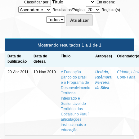
Classificar por:
Em ordem:
Resultados/Página
Registro(s):
Mostrando resultados 1 a 1 de 1
Data de
Data de
Título
Autor(es)
Orientador(
publicação
defesa
20-Abr-2011
19-Nov-2010
A Fundação
Urzêda,
Cidade, Lúci
Banco do Brasil
Rhêmora
Cony Faria
e o Programa de
Ferreira
Desenvolvimento
da Silva
Territorial
Integrado e
Sustentável do
Território dos
Cocais, no Piauí :
articulações
institucionais e
educação