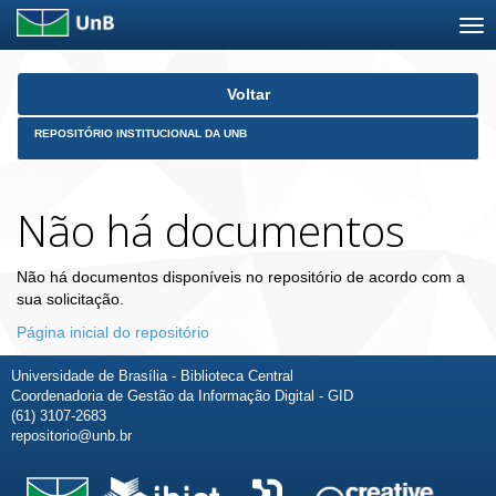
Skip
Voltar
navigation
REPOSITÓRIO INSTITUCIONAL DA UNB
Não há documentos
Não há documentos disponíveis no repositório de acordo com a
sua solicitação.
Página inicial do repositório
Universidade de Brasília - Biblioteca Central
Coordenadoria de Gestão da Informação Digital - GID
(61) 3107-2683
repositorio@unb.br