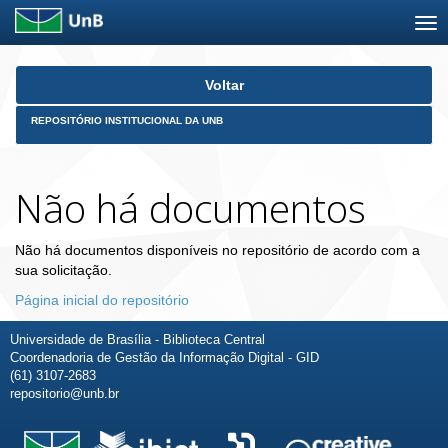
Skip
Voltar
navigation
REPOSITÓRIO INSTITUCIONAL DA UNB
Não há documentos
Não há documentos disponíveis no repositório de acordo com a
sua solicitação.
Página inicial do repositório
Universidade de Brasília - Biblioteca Central
Coordenadoria de Gestão da Informação Digital - GID
(61) 3107-2683
repositorio@unb.br