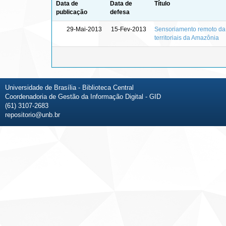
Data de
Data de
Título
publicação
defesa
29-Mai-2013
15-Fev-2013
Sensoriamento remoto da
territoriais da Amazônia
Universidade de Brasília - Biblioteca Central
Coordenadoria de Gestão da Informação Digital - GID
(61) 3107-2683
repositorio@unb.br