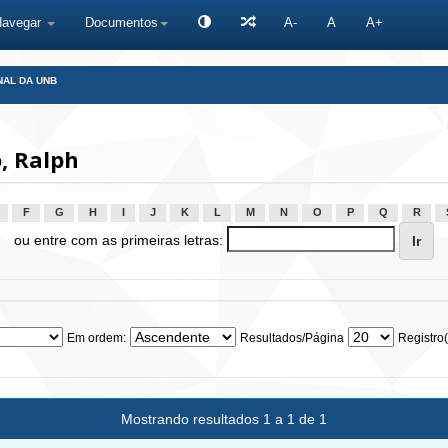
Navegar
Documentos
A-
A
A+
NAL DA UNB
, Ralph
F
G
H
I
J
K
L
M
N
O
P
Q
R
ou entre com as primeiras letras:
Em ordem:
Resultados/Página
Registro(
Mostrando resultados 1 a 1 de 1