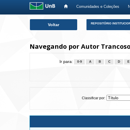
Comunidades e Coleções
Skip
REPOSITÓRIO INSTITUCIO
Voltar
navigation
Navegando por Autor Trancoso
Ir para:
0-9
A
B
C
D
E
Classificar por: