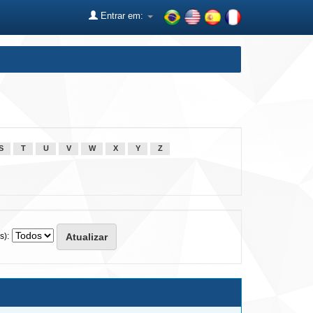
Entrar em:
S
T
U
V
W
X
Y
Z
s):