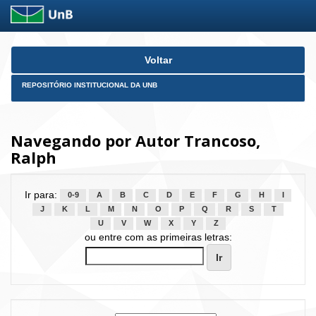
Skip
Voltar
navigation
REPOSITÓRIO INSTITUCIONAL DA UNB
Navegando por Autor Trancoso,
Ralph
Ir para:
0-9
A
B
C
D
E
F
G
H
I
J
K
L
M
N
O
P
Q
R
S
T
U
V
W
X
Y
Z
ou entre com as primeiras letras: