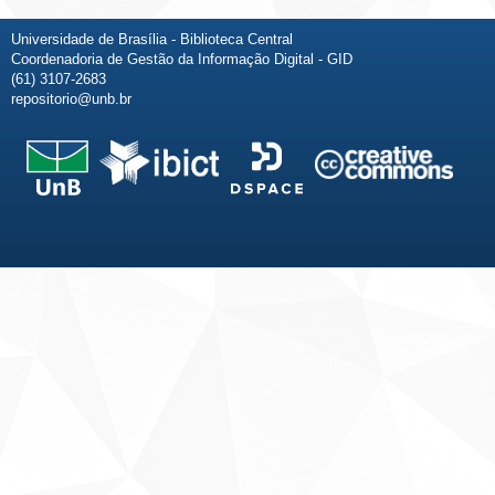
Universidade de Brasília - Biblioteca Central
Coordenadoria de Gestão da Informação Digital - GID
(61) 3107-2683
repositorio@unb.br
Fale conosco
Sobre