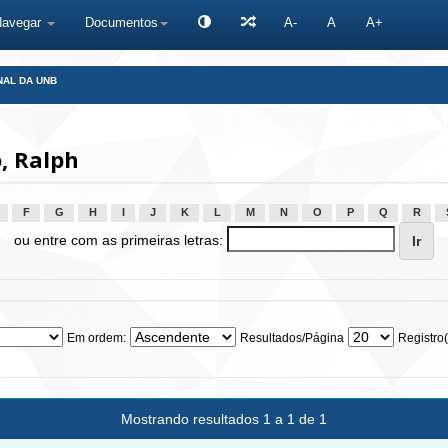
Navegar
Documentos
A-
A
A+
NAL DA UNB
, Ralph
F
G
H
I
J
K
L
M
N
O
P
Q
R
ou entre com as primeiras letras:
Em ordem:
Resultados/Página
Registro(
Mostrando resultados 1 a 1 de 1