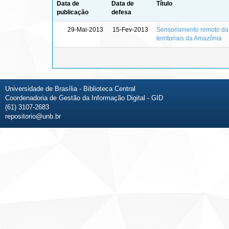
Data de
Data de
Título
publicação
defesa
29-Mai-2013
15-Fev-2013
Sensoriamento remoto da
territoriais da Amazônia
Universidade de Brasília - Biblioteca Central
Coordenadoria de Gestão da Informação Digital - GID
(61) 3107-2683
repositorio@unb.br