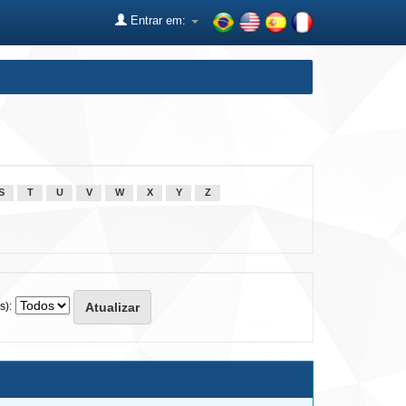
Entrar em:
S
T
U
V
W
X
Y
Z
s):