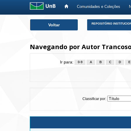
Comunidades e Coleções
Skip
REPOSITÓRIO INSTITUCIO
Voltar
navigation
Navegando por Autor Trancoso
Ir para:
0-9
A
B
C
D
E
Classificar por: