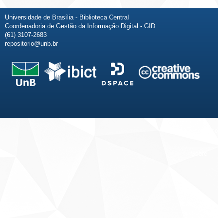
Universidade de Brasília - Biblioteca Central
Coordenadoria de Gestão da Informação Digital - GID
(61) 3107-2683
repositorio@unb.br
Fale conosco
Sobre