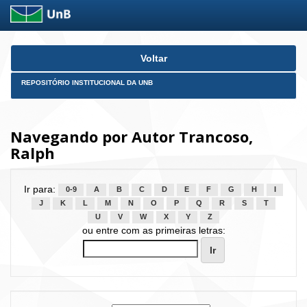
Skip
Voltar
navigation
REPOSITÓRIO INSTITUCIONAL DA UNB
Navegando por Autor Trancoso,
Ralph
Ir para:
0-9
A
B
C
D
E
F
G
H
I
J
K
L
M
N
O
P
Q
R
S
T
U
V
W
X
Y
Z
ou entre com as primeiras letras: