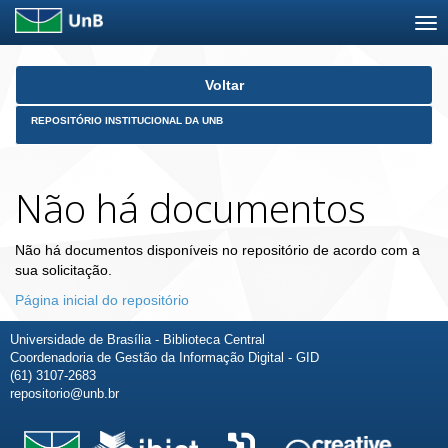
Skip
Voltar
navigation
REPOSITÓRIO INSTITUCIONAL DA UNB
Não há documentos
Não há documentos disponíveis no repositório de acordo com a
sua solicitação.
Página inicial do repositório
Universidade de Brasília - Biblioteca Central
Coordenadoria de Gestão da Informação Digital - GID
(61) 3107-2683
repositorio@unb.br