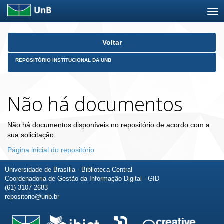
Skip
Voltar
navigation
REPOSITÓRIO INSTITUCIONAL DA UNB
Não há documentos
Não há documentos disponíveis no repositório de acordo com a
sua solicitação.
Página inicial do repositório
Universidade de Brasília - Biblioteca Central
Coordenadoria de Gestão da Informação Digital - GID
(61) 3107-2683
repositorio@unb.br