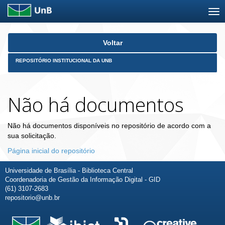
Skip
Voltar
navigation
REPOSITÓRIO INSTITUCIONAL DA UNB
Não há documentos
Não há documentos disponíveis no repositório de acordo com a
sua solicitação.
Página inicial do repositório
Universidade de Brasília - Biblioteca Central
Coordenadoria de Gestão da Informação Digital - GID
(61) 3107-2683
repositorio@unb.br