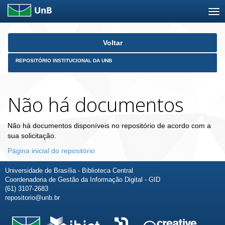
Skip
Voltar
navigation
REPOSITÓRIO INSTITUCIONAL DA UNB
Não há documentos
Não há documentos disponíveis no repositório de acordo com a
sua solicitação.
Página inicial do repositório
Universidade de Brasília - Biblioteca Central
Coordenadoria de Gestão da Informação Digital - GID
(61) 3107-2683
repositorio@unb.br