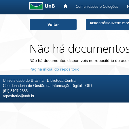
Comunidades e Coleções
Skip
REPOSITÓRIO INSTITUCIO
Voltar
navigation
Não há documento
Não há documentos disponíveis no repositório de acor
Página inicial do repositório
Universidade de Brasília - Biblioteca Central
Coordenadoria de Gestão da Informação Digital - GID
(61) 3107-2683
repositorio@unb.br