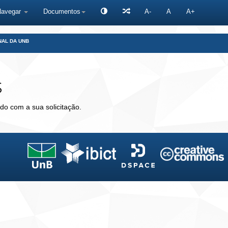
Navegar
Documentos
A-
A
A+
NAL DA UNB
s
do com a sua solicitação.