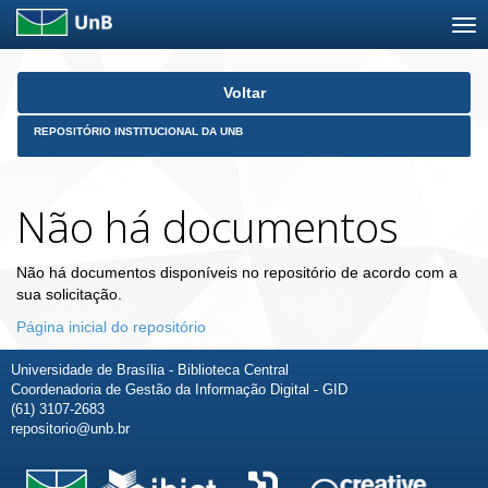
Skip
Voltar
navigation
REPOSITÓRIO INSTITUCIONAL DA UNB
Não há documentos
Não há documentos disponíveis no repositório de acordo com a
sua solicitação.
Página inicial do repositório
Universidade de Brasília - Biblioteca Central
Coordenadoria de Gestão da Informação Digital - GID
(61) 3107-2683
repositorio@unb.br