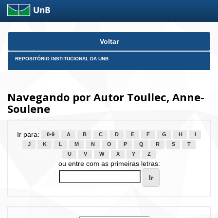
Skip
Voltar
navigation
REPOSITÓRIO INSTITUCIONAL DA UNB
Navegando por Autor Toullec, Anne-
Soulene
Ir para:
0-9
A
B
C
D
E
F
G
H
I
J
K
L
M
N
O
P
Q
R
S
T
U
V
W
X
Y
Z
ou entre com as primeiras letras: