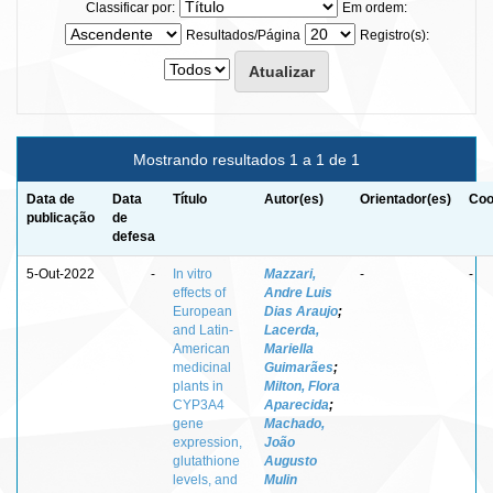
Classificar por:
Em ordem:
Resultados/Página
Registro(s):
Mostrando resultados 1 a 1 de 1
Data de
Data
Título
Autor(es)
Orientador(es)
Coo
publicação
de
defesa
5-Out-2022
-
In vitro
Mazzari,
-
-
effects of
Andre Luis
European
Dias Araujo
;
and Latin-
Lacerda,
American
Mariella
medicinal
Guimarães
;
plants in
Milton, Flora
CYP3A4
Aparecida
;
gene
Machado,
expression,
João
glutathione
Augusto
levels, and
Mulin