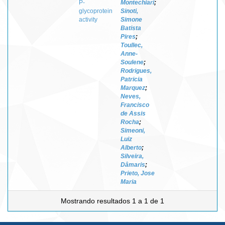
P-
Montechiari
;
glycoprotein
Sinoti,
activity
Simone
Batista
Pires
;
Toullec,
Anne-
Soulene
;
Rodrigues,
Patricia
Marquez
;
Neves,
Francisco
de Assis
Rocha
;
Simeoni,
Luiz
Alberto
;
Silveira,
Dâmaris
;
Prieto, Jose
Maria
Mostrando resultados 1 a 1 de 1