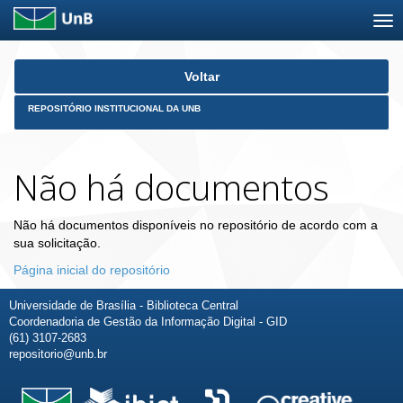
Skip
Voltar
navigation
REPOSITÓRIO INSTITUCIONAL DA UNB
Não há documentos
Não há documentos disponíveis no repositório de acordo com a
sua solicitação.
Página inicial do repositório
Universidade de Brasília - Biblioteca Central
Coordenadoria de Gestão da Informação Digital - GID
(61) 3107-2683
repositorio@unb.br