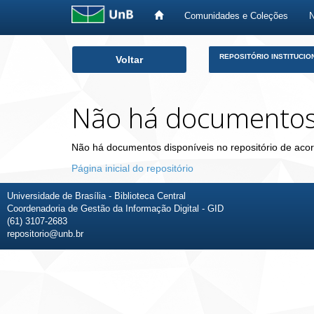
Comunidades e Coleções
Skip
REPOSITÓRIO INSTITUCIO
Voltar
navigation
Não há documento
Não há documentos disponíveis no repositório de acor
Página inicial do repositório
Universidade de Brasília - Biblioteca Central
Coordenadoria de Gestão da Informação Digital - GID
(61) 3107-2683
repositorio@unb.br