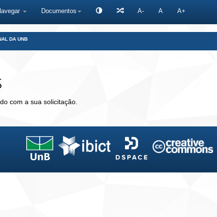
Navegar
Documentos
A-
A
A+
NAL DA UNB
s
do com a sua solicitação.