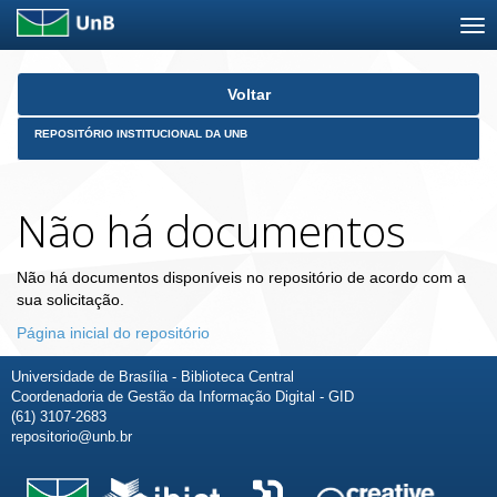
Skip
Voltar
navigation
REPOSITÓRIO INSTITUCIONAL DA UNB
Não há documentos
Não há documentos disponíveis no repositório de acordo com a
sua solicitação.
Página inicial do repositório
Universidade de Brasília - Biblioteca Central
Coordenadoria de Gestão da Informação Digital - GID
(61) 3107-2683
repositorio@unb.br