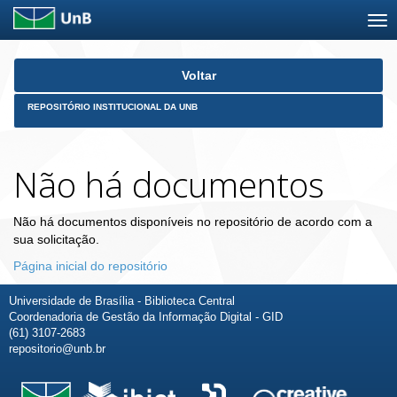
Skip
Voltar
navigation
REPOSITÓRIO INSTITUCIONAL DA UNB
Não há documentos
Não há documentos disponíveis no repositório de acordo com a
sua solicitação.
Página inicial do repositório
Universidade de Brasília - Biblioteca Central
Coordenadoria de Gestão da Informação Digital - GID
(61) 3107-2683
repositorio@unb.br