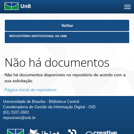
Skip
Voltar
navigation
REPOSITÓRIO INSTITUCIONAL DA UNB
Não há documentos
Não há documentos disponíveis no repositório de acordo com a
sua solicitação.
Página inicial do repositório
Universidade de Brasília - Biblioteca Central
Coordenadoria de Gestão da Informação Digital - GID
(61) 3107-2683
repositorio@unb.br