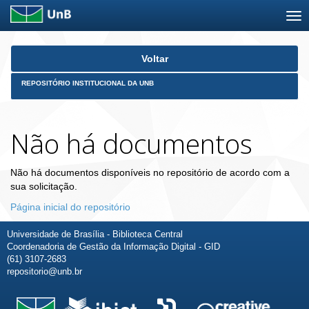
Skip
Voltar
navigation
REPOSITÓRIO INSTITUCIONAL DA UNB
Não há documentos
Não há documentos disponíveis no repositório de acordo com a
sua solicitação.
Página inicial do repositório
Universidade de Brasília - Biblioteca Central
Coordenadoria de Gestão da Informação Digital - GID
(61) 3107-2683
repositorio@unb.br