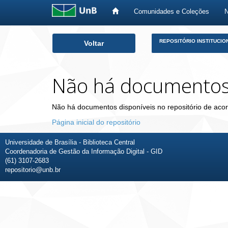
Comunidades e Coleções
Skip
REPOSITÓRIO INSTITUCIO
Voltar
navigation
Não há documento
Não há documentos disponíveis no repositório de acor
Página inicial do repositório
Universidade de Brasília - Biblioteca Central
Coordenadoria de Gestão da Informação Digital - GID
(61) 3107-2683
repositorio@unb.br