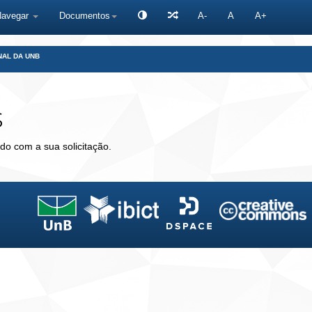
Navegar
Documentos
A-
A
A+
NAL DA UNB
s
do com a sua solicitação.