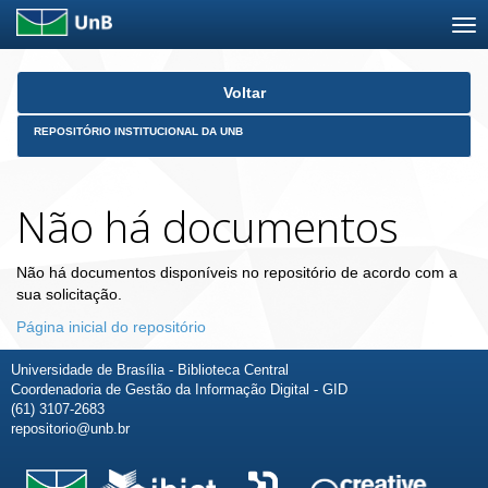
Skip
Voltar
navigation
REPOSITÓRIO INSTITUCIONAL DA UNB
Não há documentos
Não há documentos disponíveis no repositório de acordo com a
sua solicitação.
Página inicial do repositório
Universidade de Brasília - Biblioteca Central
Coordenadoria de Gestão da Informação Digital - GID
(61) 3107-2683
repositorio@unb.br