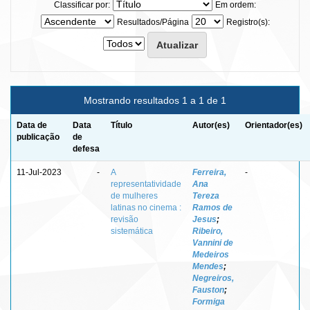
Classificar por:
Em ordem:
Resultados/Página
Registro(s):
Mostrando resultados 1 a 1 de 1
Data de
Data
Título
Autor(es)
Orientador(es)
publicação
de
defesa
11-Jul-2023
-
A
Ferreira,
-
representatividade
Ana
de mulheres
Tereza
latinas no cinema :
Ramos de
revisão
Jesus
;
sistemática
Ribeiro,
Vannini de
Medeiros
Mendes
;
Negreiros,
Fauston
;
Formiga