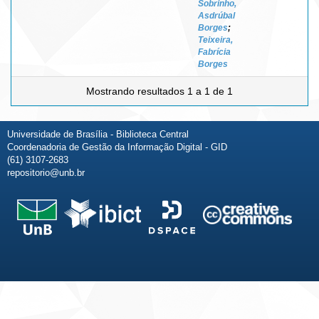
Sobrinho,
Asdrúbal
Borges
;
Teixeira,
Fabrícia
Borges
Mostrando resultados 1 a 1 de 1
Universidade de Brasília - Biblioteca Central
Coordenadoria de Gestão da Informação Digital - GID
(61) 3107-2683
repositorio@unb.br
Fale conosco