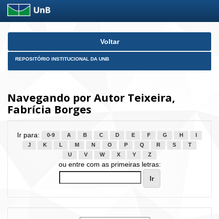
Skip
Voltar
navigation
REPOSITÓRIO INSTITUCIONAL DA UNB
Navegando por Autor Teixeira,
Fabrícia Borges
Ir para:
0-9
A
B
C
D
E
F
G
H
I
J
K
L
M
N
O
P
Q
R
S
T
U
V
W
X
Y
Z
ou entre com as primeiras letras: