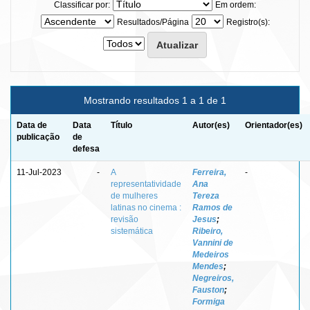
Classificar por:
Em ordem:
Resultados/Página
Registro(s):
Mostrando resultados 1 a 1 de 1
Data de
Data
Título
Autor(es)
Orientador(es)
publicação
de
defesa
11-Jul-2023
-
A
Ferreira,
-
representatividade
Ana
de mulheres
Tereza
latinas no cinema :
Ramos de
revisão
Jesus
;
sistemática
Ribeiro,
Vannini de
Medeiros
Mendes
;
Negreiros,
Fauston
;
Formiga