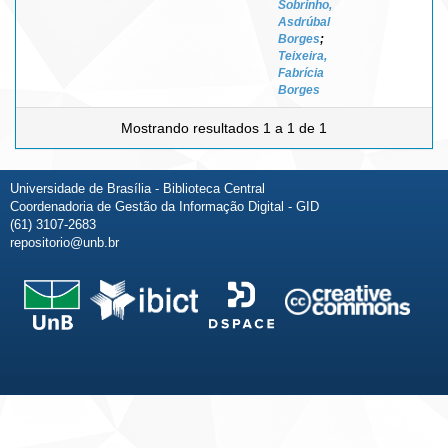
Sobrinho,
Asdrúbal
Borges
;
Teixeira,
Fabrícia
Borges
Mostrando resultados 1 a 1 de 1
Universidade de Brasília - Biblioteca Central
Coordenadoria de Gestão da Informação Digital - GID
(61) 3107-2683
repositorio@unb.br
Fale conosco