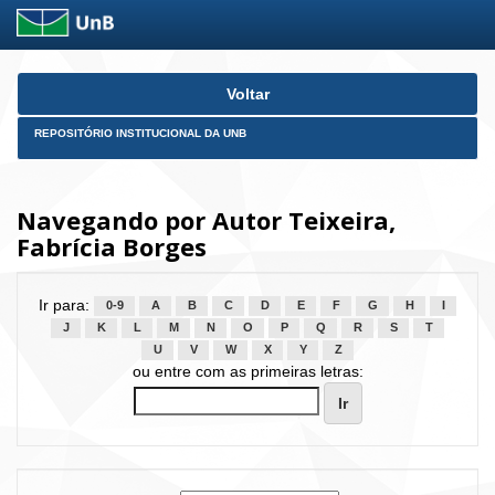
Skip
Voltar
navigation
REPOSITÓRIO INSTITUCIONAL DA UNB
Navegando por Autor Teixeira,
Fabrícia Borges
Ir para:
0-9
A
B
C
D
E
F
G
H
I
J
K
L
M
N
O
P
Q
R
S
T
U
V
W
X
Y
Z
ou entre com as primeiras letras: