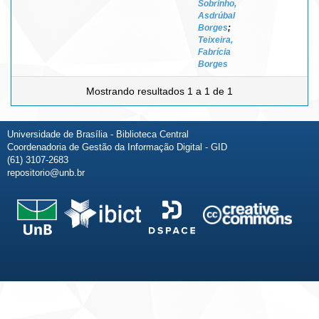
Sobrinho,
Asdrúbal
Borges
;
Teixeira,
Fabrícia
Borges
Mostrando resultados 1 a 1 de 1
Universidade de Brasília - Biblioteca Central
Coordenadoria de Gestão da Informação Digital - GID
(61) 3107-2683
repositorio@unb.br
Fale conosco