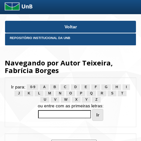
Skip
Voltar
navigation
REPOSITÓRIO INSTITUCIONAL DA UNB
Navegando por Autor Teixeira,
Fabrícia Borges
Ir para:
0-9
A
B
C
D
E
F
G
H
I
J
K
L
M
N
O
P
Q
R
S
T
U
V
W
X
Y
Z
ou entre com as primeiras letras: