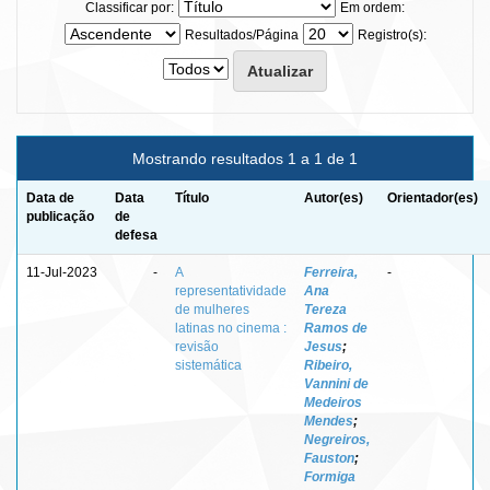
Classificar por:
Em ordem:
Resultados/Página
Registro(s):
Mostrando resultados 1 a 1 de 1
Data de
Data
Título
Autor(es)
Orientador(es)
publicação
de
defesa
11-Jul-2023
-
A
Ferreira,
-
representatividade
Ana
de mulheres
Tereza
latinas no cinema :
Ramos de
revisão
Jesus
;
sistemática
Ribeiro,
Vannini de
Medeiros
Mendes
;
Negreiros,
Fauston
;
Formiga