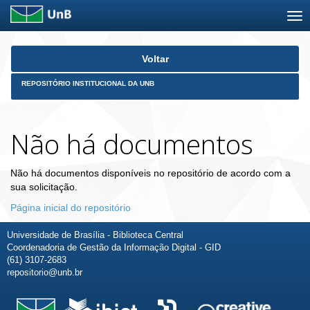
Skip
Voltar
navigation
REPOSITÓRIO INSTITUCIONAL DA UNB
Não há documentos
Não há documentos disponíveis no repositório de acordo com a
sua solicitação.
Página inicial do repositório
Universidade de Brasília - Biblioteca Central
Coordenadoria de Gestão da Informação Digital - GID
(61) 3107-2683
repositorio@unb.br