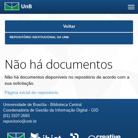
Skip
Voltar
navigation
REPOSITÓRIO INSTITUCIONAL DA UNB
Não há documentos
Não há documentos disponíveis no repositório de acordo com a
sua solicitação.
Página inicial do repositório
Universidade de Brasília - Biblioteca Central
Coordenadoria de Gestão da Informação Digital - GID
(61) 3107-2683
repositorio@unb.br