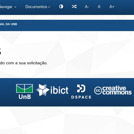
Navegar
Documentos
A-
A
A+
NAL DA UNB
s
do com a sua solicitação.