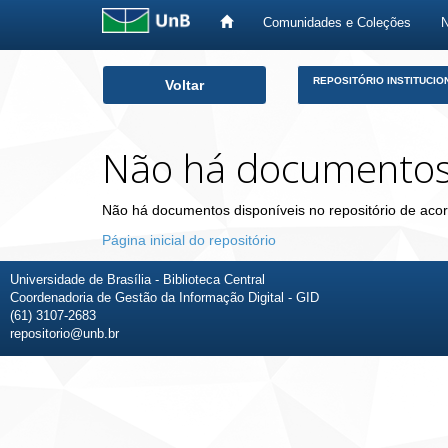
Comunidades e Coleções
Skip
REPOSITÓRIO INSTITUCIO
Voltar
navigation
Não há documento
Não há documentos disponíveis no repositório de acor
Página inicial do repositório
Universidade de Brasília - Biblioteca Central
Coordenadoria de Gestão da Informação Digital - GID
(61) 3107-2683
repositorio@unb.br