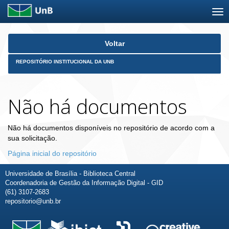
Skip
Voltar
navigation
REPOSITÓRIO INSTITUCIONAL DA UNB
Não há documentos
Não há documentos disponíveis no repositório de acordo com a
sua solicitação.
Página inicial do repositório
Universidade de Brasília - Biblioteca Central
Coordenadoria de Gestão da Informação Digital - GID
(61) 3107-2683
repositorio@unb.br