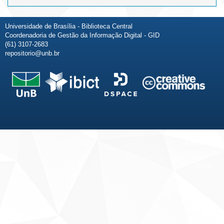
Universidade de Brasília - Biblioteca Central
Coordenadoria de Gestão da Informação Digital - GID
(61) 3107-2683
repositorio@unb.br
Fale conosco
Sobre