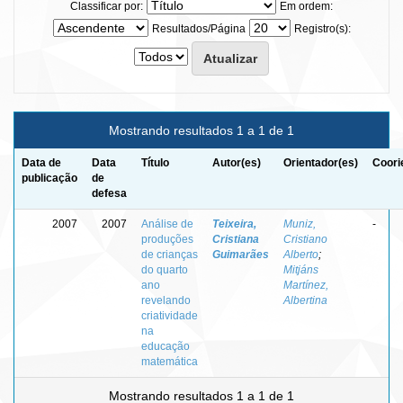
Classificar por:
Em ordem:
Resultados/Página
Registro(s):
Mostrando resultados 1 a 1 de 1
Data de
Data
Título
Autor(es)
Orientador(es)
Coori
publicação
de
defesa
2007
2007
Análise de
Teixeira,
Muniz,
-
produções
Cristiana
Cristiano
de crianças
Guimarães
Alberto
;
do quarto
Mitjáns
ano
Martínez,
revelando
Albertina
criatividade
na
educação
matemática
Mostrando resultados 1 a 1 de 1