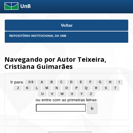
Skip
Voltar
navigation
REPOSITÓRIO INSTITUCIONAL DA UNB
Navegando por Autor Teixeira,
Cristiana Guimarães
Ir para:
0-9
A
B
C
D
E
F
G
H
I
J
K
L
M
N
O
P
Q
R
S
T
U
V
W
X
Y
Z
ou entre com as primeiras letras: